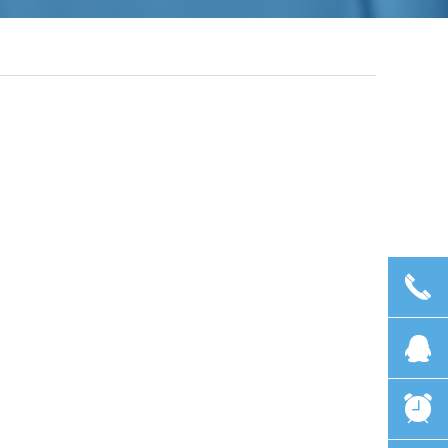
끅
뀩
뀥